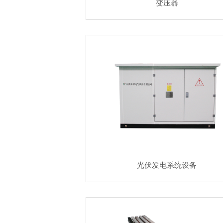
变压器
光伏发电系统设备