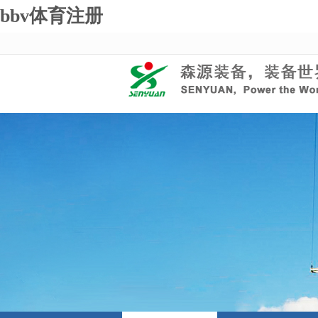
bbv体育注册