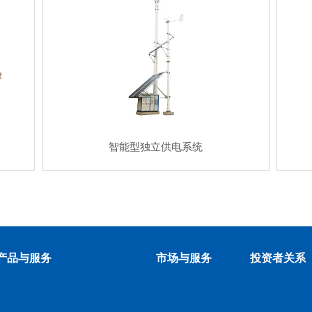
智能型独立供电系统
产品与服务
市场与服务
投资者关系