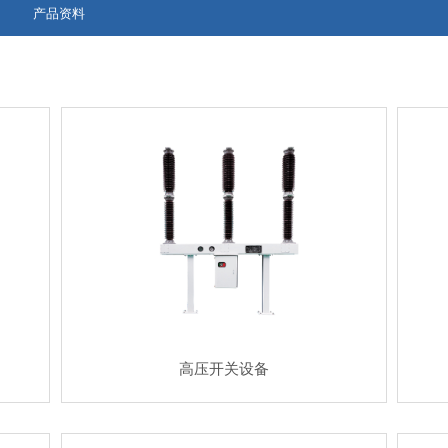
产品资料
高压开关设备