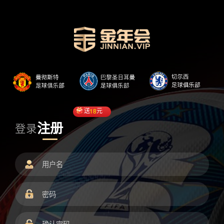
送
18
元
注册
登录